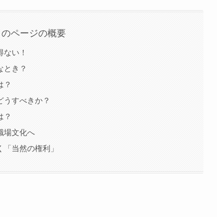
このページの概要
得ない！
なとき？
は？
どうすべきか？
は？
職場文化へ
く「当然の権利」