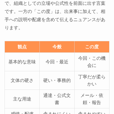
で、組織としての立場や公式性を前面に出す言葉
です。一方の「この度」は、出来事に加えて、相
手への説明や配慮を含めて伝えるニュアンスがあ
ります。
観点
今般
この度
今回・この機
基本的な意味
今回・最近
会に
丁寧だが柔ら
文体の硬さ
硬い・事務的
かい
通達・公式文
メール・依
主な用途
書
頼・報告