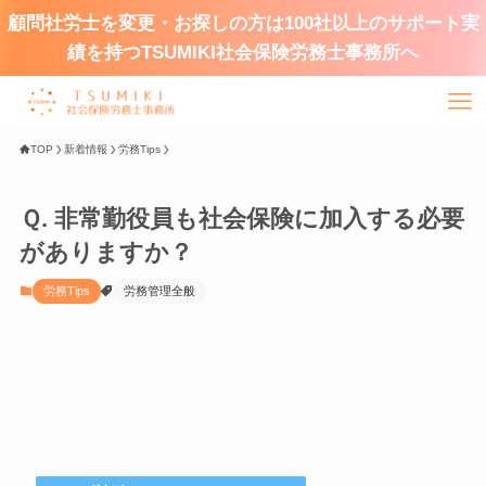
顧問社労士を変更・お探しの方は100社以上のサポート実
績を持つTSUMIKI社会保険労務士事務所へ
TOP
新着情報
労務Tips
Ｑ. 非常勤役員も社会保険に加入する必要
がありますか？
労務Tips
労務管理全般