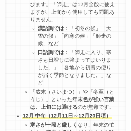
びます。「師走」は12月全般に使え
ますが、上旬から使用しても問題あ
りません。
漢語調では
：「初冬の候」「大
雪の候」「向寒の候」「師走の
候」など
口語調では
：「師走に入り、寒
さも日増しに強まってまいりま
した。」「各地から初雪の便り
が届く季節となりました。」な
ど
「歳末（さいまつ）」や「冬至（と
うじ）」といった
年末色が強い言葉
は、上旬には避ける
のが無難です。
12月
中旬（12月11日～12月20日頃）
寒さが一段と厳しく
なり、年末の忙