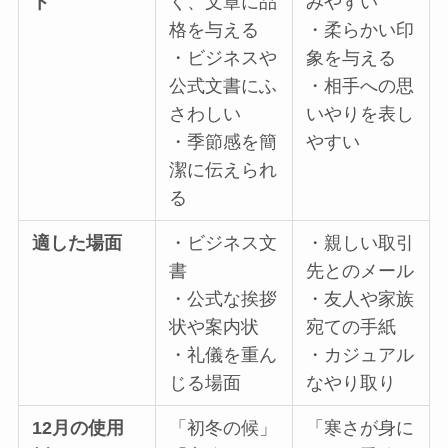
ト
く、文章に品
みやすい
格を与える
・柔らかい印
・ビジネスや
象を与える
公式文書にふ
・相手への思
さわしい
いやりを表し
・季節感を簡
やすい
潔に伝えられ
る
適した場面
・ビジネス文
・親しい取引
書
先とのメール
・公式な挨拶
・友人や家族
状や案内状
宛ての手紙
・礼儀を重ん
・カジュアル
じる場面
なやり取り
12月の使用
「初冬の候」
「寒さが身に