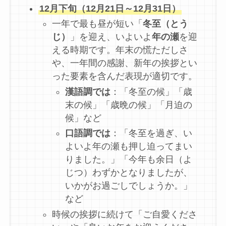
12月下旬（12月21日～12月31日）
一年で最も昼が短い「
冬至（とう
じ）
」を迎え、いよいよ
年の瀬
を迎
える時期です。年末の慌ただしさ
や、一年間の感謝、新年の挨拶とい
った要素を含んだ表現が適切です。
漢語調では
：「冬至の候」「歳
末の候」「歳晩の候」「月迫の
候」など
口語調では
：「冬至を過ぎ、い
よいよ年の瀬も押し迫ってまい
りました。」「今年も余日（よ
じつ）わずかとなりましたが、
いかがお過ごしでしょうか。」
など
時候の挨拶に続けて「ご自愛くださ