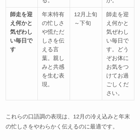
る。
か。
師走を迎
年末特有
12月上旬
師走を迎
え何かと
の忙しさ
～下旬
え何かと
気ぜわし
や慌ただ
気ぜわし
い毎日で
しさを伝
い毎日で
す
える言
す。どう
葉。親し
ぞお体に
みと共感
お気をつ
を生む表
けてお過
現。
ごしくだ
さい。
これらの口語調の表現は、12月の冷え込みと年末
の忙しさをやわらかく伝えるのに最適です。