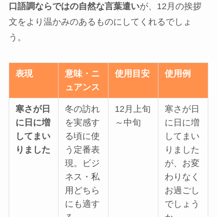
口語調ならではの自然な言葉遣い
が、12月の挨拶
文をより温かみのあるものにしてくれるでしょ
う。
表現
意味・ニ
使用目安
使用例
ュアンス
寒さが日
冬の訪れ
12月上旬
寒さが日
に日に増
を実感す
～中旬
に日に増
してまい
る頃に使
してまい
りました
う定番表
りました
現。ビジ
が、お変
ネス・私
わりなく
用どちら
お過ごし
にも適す
でしょう