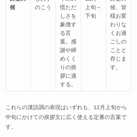
候
のこう
慌ただ
上旬～
候、皆
しさを
下旬
様お変
象徴す
わりな
る言
くお過
葉。感
ごしの
謝や締
ことと
めくく
存じま
りの挨
す。
拶に適
する。
これらの漢語調の表現はいずれも、12月上旬から
中旬にかけての挨拶文に広く使える定番の言葉で
す。