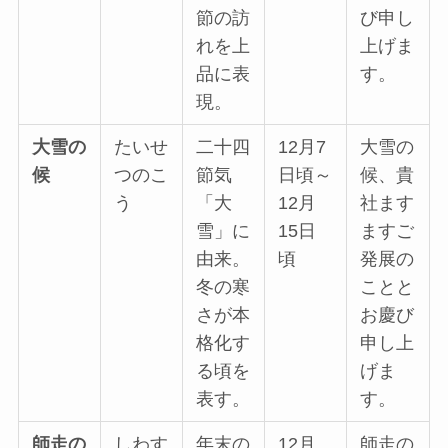
節の訪
び申し
れを上
上げま
品に表
す。
現。
大雪の
たいせ
二十四
12月7
大雪の
候
つのこ
節気
日頃～
候、貴
う
「大
12月
社ます
雪」に
15日
ますご
由来。
頃
発展の
冬の寒
ことと
さが本
お慶び
格化す
申し上
る頃を
げま
表す。
す。
師走の
しわす
年末の
12月
師走の