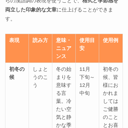
らの漢語調の表現を使うことで、
格式と季節感を
両立した印象的な文章
に仕上げることができま
す。
表現
読み方
意味・
使用目
使用例
ニュア
安
ンス
初冬の
しょと
冬の始
11月
初冬の
候
うのこ
まりを
下旬～
候、皆
う
意味す
12月
様にお
る言
中旬
かれま
葉。冷
しては
たい空
ご健勝
気と静
のこと
かな季
とお喜