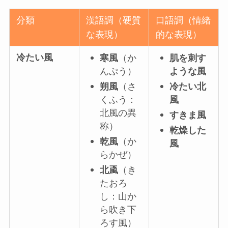
分類
漢語調（硬質
口語調（情緒
な表現）
的な表現）
冷たい風
寒風
（か
肌を刺す
んぷう）
ような風
朔風
（さ
冷たい北
くふう：
風
北風の異
すきま風
称）
乾燥した
乾風
（か
風
らかぜ）
北颪
（き
たおろ
し：山か
ら吹き下
ろす風）