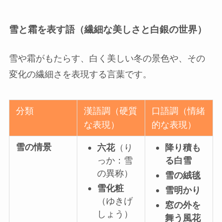
雪と霜を表す語（繊細な美しさと白銀の世界）
雪や霜がもたらす、白く美しい冬の景色や、その
変化の繊細さを表現する言葉です。
分類
漢語調（硬質
口語調（情緒
な表現）
的な表現）
雪の情景
六花
（り
降り積も
っか：雪
る白雪
の異称）
雪の絨毯
雪化粧
雪明かり
（ゆきげ
窓の外を
しょう）
舞う風花