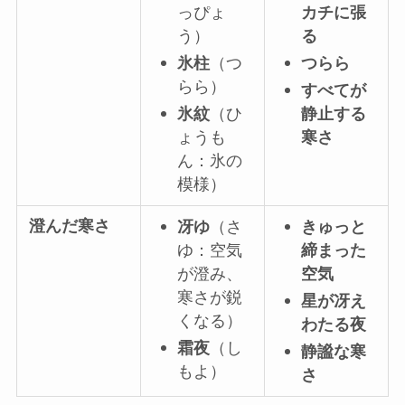
っぴょ
カチに張
う）
る
氷柱
（つ
つらら
らら）
すべてが
氷紋
（ひ
静止する
ょうも
寒さ
ん：氷の
模様）
澄んだ寒さ
冴ゆ
（さ
きゅっと
ゆ：空気
締まった
が澄み、
空気
寒さが鋭
星が冴え
くなる）
わたる夜
霜夜
（し
静謐な寒
もよ）
さ