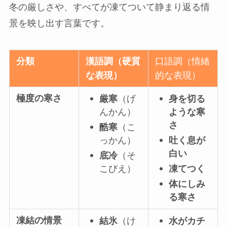
冬の厳しさや、すべてが凍てついて静まり返る情
景を映し出す言葉です。
分類
漢語調（硬質
口語調（情緒
な表現）
的な表現）
極度の寒さ
厳寒
（げ
身を切る
んかん）
ような寒
さ
酷寒
（こ
っかん）
吐く息が
白い
底冷
（そ
こびえ）
凍てつく
体にしみ
る寒さ
凍結の情景
結氷
（け
水がカチ