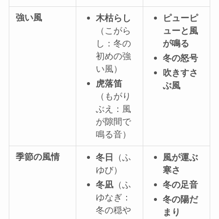
強い風
木枯らし
ピューピ
（こがら
ューと風
し：冬の
が鳴る
初めの強
冬の怒号
い風）
吹きすさ
虎落笛
ぶ風
（もがり
ぶえ：風
が隙間で
鳴る音）
季節の風情
冬日
（ふ
風が運ぶ
ゆび）
寒さ
冬凪
（ふ
冬の足音
ゆなぎ：
冬の陽だ
冬の穏や
まり