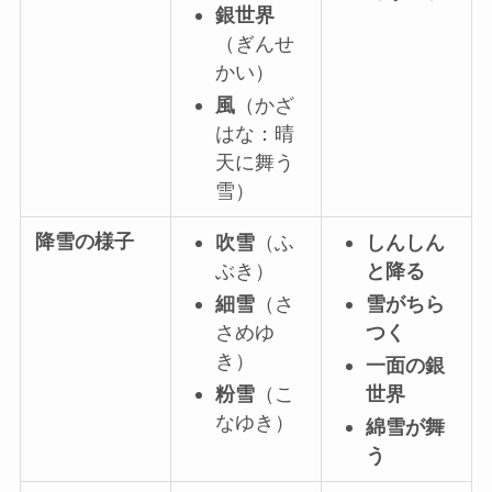
銀世界
（ぎんせ
かい）
風
（かざ
はな：晴
天に舞う
雪）
降雪の様子
吹雪
（ふ
しんしん
ぶき）
と降る
細雪
（さ
雪がちら
さめゆ
つく
き）
一面の銀
粉雪
（こ
世界
なゆき）
綿雪が舞
う