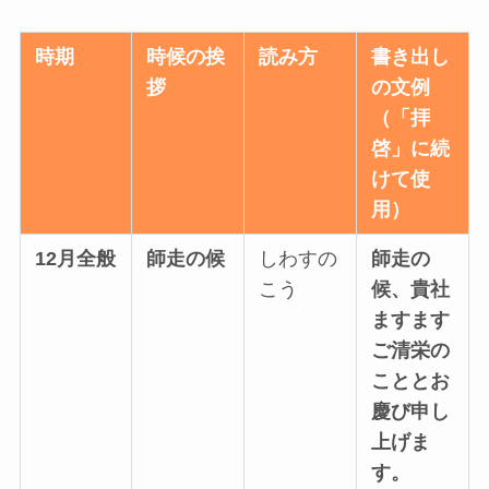
時期
時候の挨
読み方
書き出し
拶
の文例
（「拝
啓」に続
けて使
用）
12月全般
師走の候
しわすの
師走の
こう
候、貴社
ますます
ご清栄の
こととお
慶び申し
上げま
す。