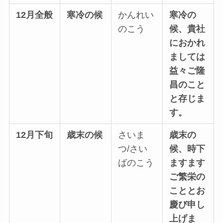
12月全般
寒冷の候
かんれい
寒冷の
のこう
候、貴社
におかれ
ましては
益々ご隆
昌のこと
と存じま
す。
12月下旬
歳末の候
さいま
歳末の
つ/さい
候、時下
ばのこう
ますます
ご繁栄の
こととお
慶び申し
上げま