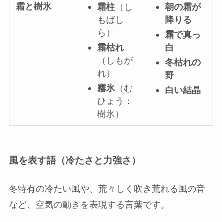
霜と樹氷
霜柱
（し
朝の霜が
もばし
降りる
ら）
霜で真っ
霜枯れ
白
（しもが
冬枯れの
れ）
野
霧氷
（む
白い結晶
ひょう：
樹氷）
風を表す語（冷たさと力強さ）
冬特有の冷たい風や、荒々しく吹き荒れる風の音
など、空気の動きを表現する言葉です。