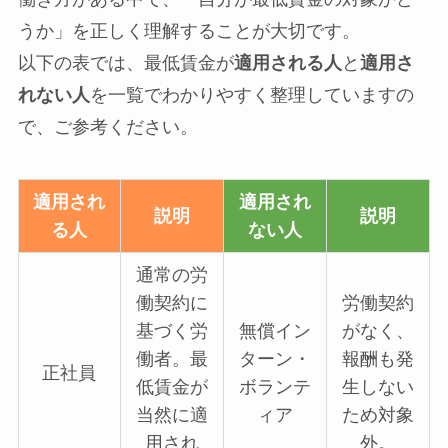
うか」を正しく理解することが大切です。
以下の表では、最低賃金が
適用される人
と
適用さ
れない人
を一覧でわかりやすく整理していますの
で、ご参考ください。
適用され
適用され
説明
説明
る人
ない人
通常の労
働契約に
労働契約
基づく労
無償イン
がなく、
働者。最
ターン・
報酬も発
正社員
低賃金が
ボランテ
生しない
当然に適
ィア
ため対象
用され
外。