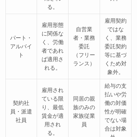
る。
雇用契約
雇用形態
自営業
ではな
に関係な
パート・
者・業務
く、業務
く、労働
アルバイ
委託
委託契約
者であれ
ト
（フリー
等に基づ
ば適用さ
ランス）
くため対
れる。
象外。
給与の支
雇用され
払いや労
ている限
同居の親
契約社
働の対価
り、最低
族のみの
員・派遣
性が明確
賃金が適
家族従業
社員
でない場
用され
員
合は対象
る。