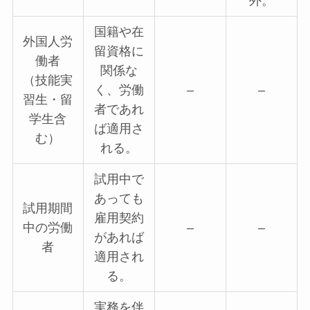
外。
国籍や在
外国人労
留資格に
働者
関係な
（技能実
く、労働
–
–
習生・留
者であれ
学生含
ば適用さ
む）
れる。
試用中で
あっても
試用期間
雇用契約
中の労働
–
–
があれば
者
適用され
る。
実務を伴