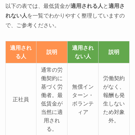
以下の表では、最低賃金が
適用される人
と
適用さ
れない人
を一覧でわかりやすく整理していますの
で、ご参考ください。
適用され
適用され
説明
説明
る人
ない人
通常の労
働契約に
労働契約
基づく労
無償イン
がなく、
働者。最
ターン・
報酬も発
正社員
低賃金が
ボランテ
生しない
当然に適
ィア
ため対象
用され
外。
る。