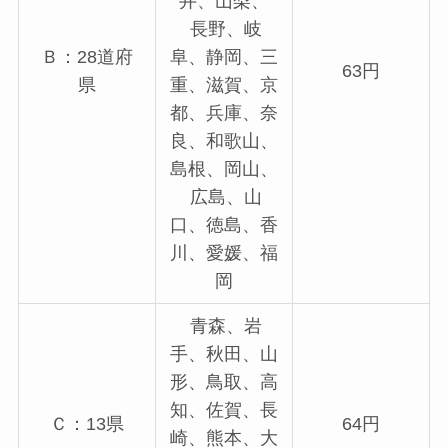
井、山梨、
長野、岐
Ｂ：28道府
阜、静岡、三
63円
県
重、滋賀、京
都、兵庫、奈
良、和歌山、
島根、岡山、
広島、山
口、徳島、香
川、愛媛、福
岡
青森、岩
手、秋田、山
形、鳥取、高
知、佐賀、長
Ｃ：13県
64円
崎、熊本、大