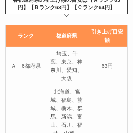
各都道府県の引上げ額の目安は【Ａランク63
円
】
【Ｂランク63円
】
【Ｃランク64円
】
引き上げ目安
ランク
都道府県
額
埼玉、千
葉、東京、神
Ａ：6都府県
63円
奈川、愛知、
大阪
北海道、宮
城、福島、茨
城、栃木、群
馬、新潟、富
山、石川、福