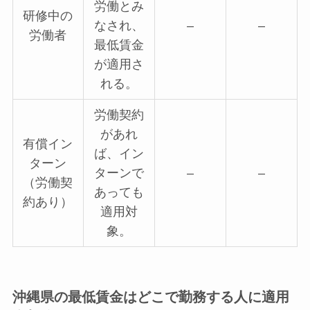
労働とみ
研修中の
なされ、
–
–
労働者
最低賃金
が適用さ
れる。
労働契約
があれ
有償イン
ば、イン
ターン
ターンで
–
–
（労働契
あっても
約あり）
適用対
象。
沖縄県の最低賃金はどこで勤務する人に適用