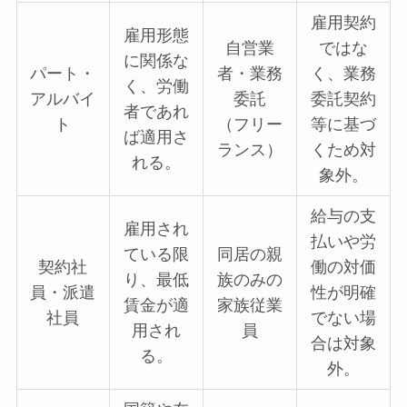
雇用契約
雇用形態
自営業
ではな
に関係な
パート・
者・業務
く、業務
く、労働
アルバイ
委託
委託契約
者であれ
ト
（フリー
等に基づ
ば適用さ
ランス）
くため対
れる。
象外。
給与の支
雇用され
払いや労
ている限
同居の親
契約社
働の対価
り、最低
族のみの
員・派遣
性が明確
賃金が適
家族従業
社員
でない場
用され
員
合は対象
る。
外。