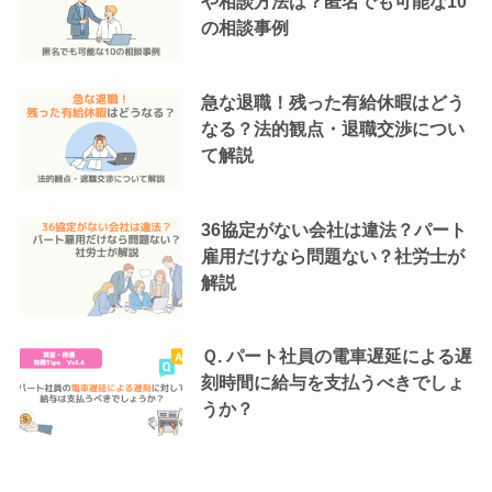
や相談方法は？匿名でも可能な10
の相談事例
急な退職！残った有給休暇はどう
なる？法的観点・退職交渉につい
て解説
36協定がない会社は違法？パート
雇用だけなら問題ない？社労士が
解説
Ｑ. パート社員の電車遅延による遅
刻時間に給与を支払うべきでしょ
うか？