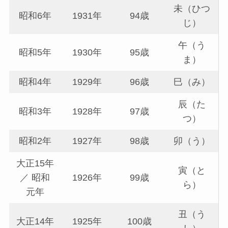
未（ひつ
昭和6年
1931年
94歳
じ）
午（う
昭和5年
1930年
95歳
ま）
昭和4年
1929年
96歳
巳（み）
辰（た
昭和3年
1928年
97歳
つ）
昭和2年
1927年
98歳
卯（う）
大正15年
寅（と
／ 昭和
1926年
99歳
ら）
元年
丑（う
大正14年
1925年
100歳