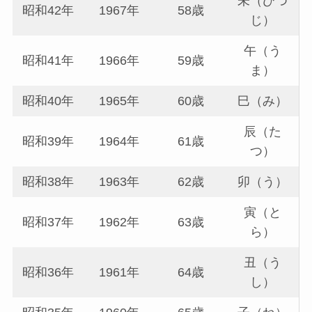
未（ひつ
昭和42年
1967年
58歳
じ）
午（う
昭和41年
1966年
59歳
ま）
昭和40年
1965年
60歳
巳（み）
辰（た
昭和39年
1964年
61歳
つ）
昭和38年
1963年
62歳
卯（う）
寅（と
昭和37年
1962年
63歳
ら）
丑（う
昭和36年
1961年
64歳
し）