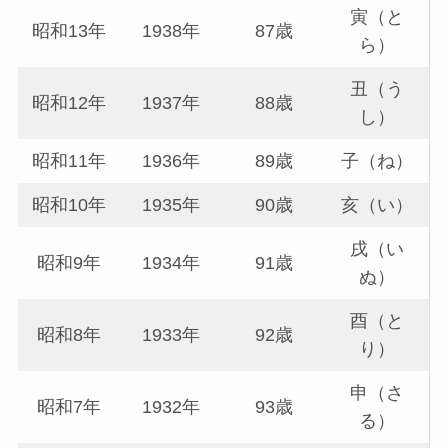
寅（と
昭和13年
1938年
87歳
ら）
丑（う
昭和12年
1937年
88歳
し）
昭和11年
1936年
89歳
子（ね）
昭和10年
1935年
90歳
亥（い）
戌（い
昭和9年
1934年
91歳
ぬ）
酉（と
昭和8年
1933年
92歳
り）
申（さ
昭和7年
1932年
93歳
る）