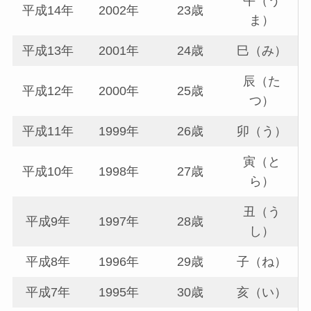
午（う
平成14年
2002年
23歳
ま）
平成13年
2001年
24歳
巳（み）
辰（た
平成12年
2000年
25歳
つ）
平成11年
1999年
26歳
卯（う）
寅（と
平成10年
1998年
27歳
ら）
丑（う
平成9年
1997年
28歳
し）
平成8年
1996年
29歳
子（ね）
平成7年
1995年
30歳
亥（い）