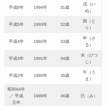
戌（い
平成6年
1994年
31歳
ぬ）
酉（と
平成5年
1993年
32歳
り）
申（さ
平成4年
1992年
33歳
る）
未（ひつ
平成3年
1991年
34歳
じ）
午（う
平成2年
1990年
35歳
ま）
昭和64年
／ 平成
1989年
36歳
巳（み）
元年