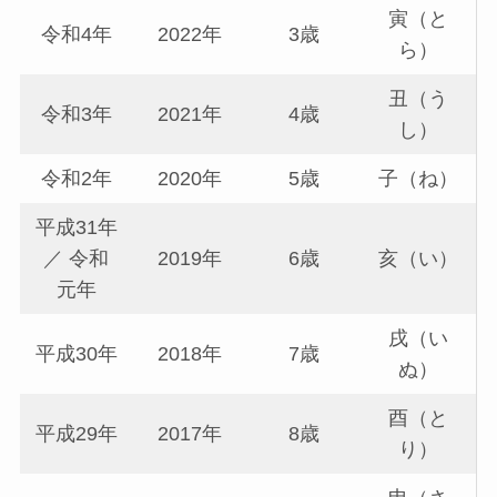
寅（と
令和4年
2022年
3歳
ら）
丑（う
令和3年
2021年
4歳
し）
令和2年
2020年
5歳
子（ね）
平成31年
／ 令和
2019年
6歳
亥（い）
元年
戌（い
平成30年
2018年
7歳
ぬ）
酉（と
平成29年
2017年
8歳
り）