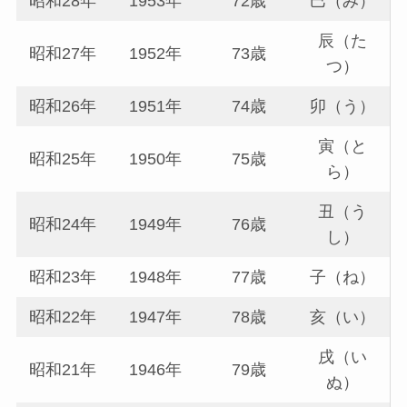
昭和28年
1953年
72歳
巳（み）
辰（た
昭和27年
1952年
73歳
つ）
昭和26年
1951年
74歳
卯（う）
寅（と
昭和25年
1950年
75歳
ら）
丑（う
昭和24年
1949年
76歳
し）
昭和23年
1948年
77歳
子（ね）
昭和22年
1947年
78歳
亥（い）
戌（い
昭和21年
1946年
79歳
ぬ）