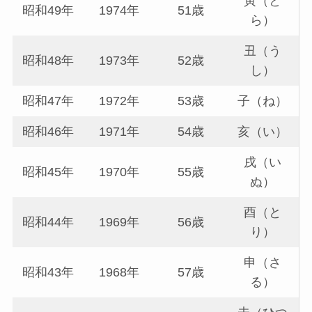
寅（と
昭和49年
1974年
51歳
ら）
丑（う
昭和48年
1973年
52歳
し）
昭和47年
1972年
53歳
子（ね）
昭和46年
1971年
54歳
亥（い）
戌（い
昭和45年
1970年
55歳
ぬ）
酉（と
昭和44年
1969年
56歳
り）
申（さ
昭和43年
1968年
57歳
る）