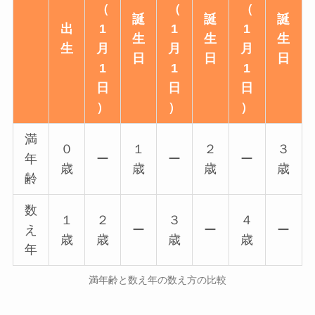
（
（
（
誕
誕
誕
出
1
1
1
生
生
生
生
月
月
月
日
日
日
1
1
1
日
日
日
）
）
）
満
０
１
２
３
年
ー
ー
ー
歳
歳
歳
歳
齢
数
１
２
３
４
え
ー
ー
ー
歳
歳
歳
歳
年
満年齢と数え年の数え方の比較