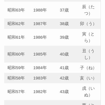
辰（た
昭和63年
1988年
37歳
つ）
昭和62年
1987年
38歳
卯（う）
寅（と
昭和61年
1986年
39歳
ら）
丑（う
昭和60年
1985年
40歳
し）
昭和59年
1984年
41歳
子（ね）
昭和58年
1983年
42歳
亥（い）
戌（い
昭和57年
1982年
43歳
ぬ）