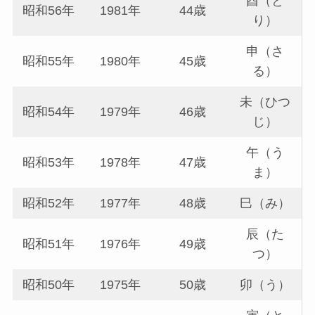
酉（と
昭和56年
1981年
44歳
り）
申（さ
昭和55年
1980年
45歳
る）
未（ひつ
昭和54年
1979年
46歳
じ）
午（う
昭和53年
1978年
47歳
ま）
昭和52年
1977年
48歳
巳（み）
辰（た
昭和51年
1976年
49歳
つ）
昭和50年
1975年
50歳
卯（う）