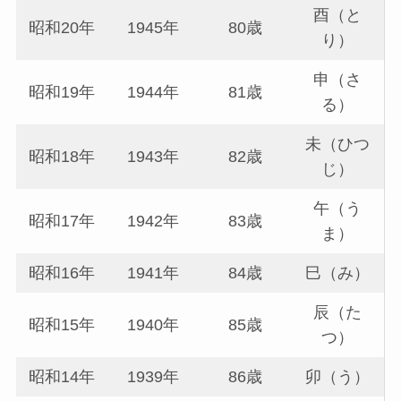
酉（と
昭和20年
1945年
80歳
り）
申（さ
昭和19年
1944年
81歳
る）
未（ひつ
昭和18年
1943年
82歳
じ）
午（う
昭和17年
1942年
83歳
ま）
昭和16年
1941年
84歳
巳（み）
辰（た
昭和15年
1940年
85歳
つ）
昭和14年
1939年
86歳
卯（う）