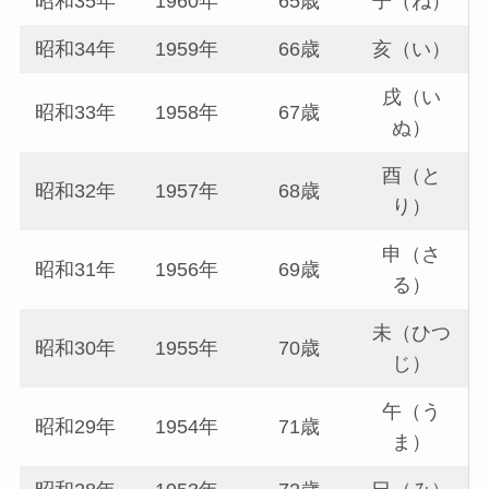
昭和35年
1960年
65歳
子（ね）
昭和34年
1959年
66歳
亥（い）
戌（い
昭和33年
1958年
67歳
ぬ）
酉（と
昭和32年
1957年
68歳
り）
申（さ
昭和31年
1956年
69歳
る）
未（ひつ
昭和30年
1955年
70歳
じ）
午（う
昭和29年
1954年
71歳
ま）